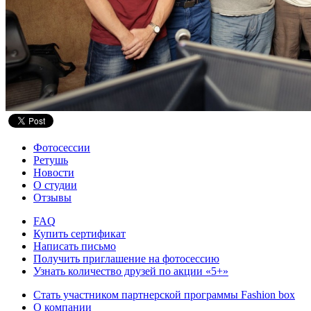
Фотосессии
Ретушь
Новости
О студии
Отзывы
FAQ
Купить сертификат
Написать письмо
Получить приглашение на фотосессию
Узнать количество друзей по акции «5+»
Стать участником партнерской программы Fashion box
О компании