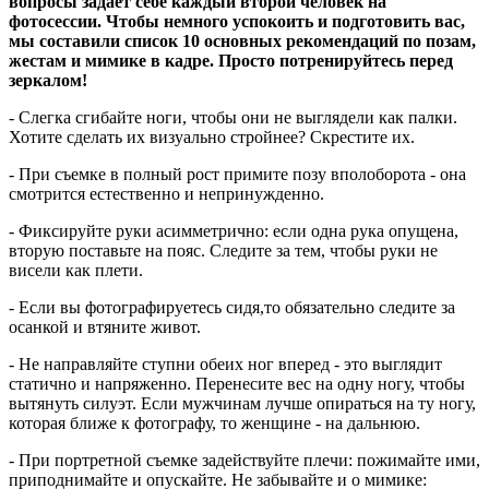
вопросы задает себе каждый второй человек на
фотосессии. Чтобы немного успокоить и подготовить вас,
мы составили список 10 основных рекомендаций по позам,
жестам и мимике в кадре. Просто потренируйтесь перед
зеркалом!
- Слегка сгибайте ноги, чтобы они не выглядели как палки.
Хотите сделать их визуально стройнее? Скрестите их.
- При съемке в полный рост примите позу вполоборота - она
смотрится естественно и непринужденно.
- Фиксируйте руки асимметрично: если одна рука опущена,
вторую поставьте на пояс. Следите за тем, чтобы руки не
висели как плети.
- Если вы фотографируетесь сидя,то обязательно следите за
осанкой и втяните живот.
- Не направляйте ступни обеих ног вперед - это выглядит
статично и напряженно. Перенесите вес на одну ногу, чтобы
вытянуть силуэт. Если мужчинам лучше опираться на ту ногу,
которая ближе к фотографу, то женщине - на дальнюю.
- При портретной съемке задействуйте плечи: пожимайте ими,
приподнимайте и опускайте. Не забывайте и о мимике: